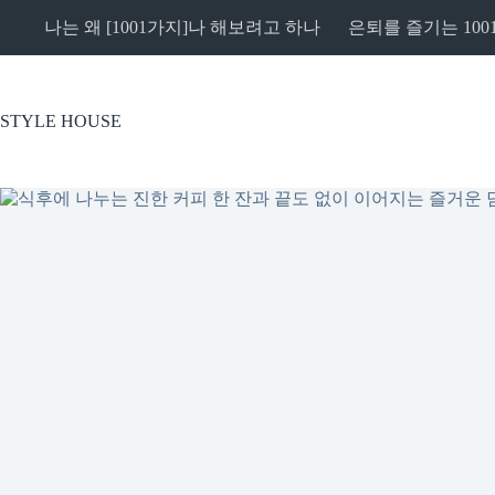
본
나는 왜 [1001가지]나 해보려고 하나
은퇴를 즐기는 100
문
으
로
건
STYLE HOUSE
너
뛰
기