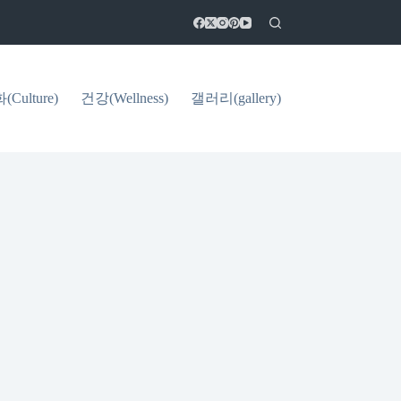
Culture)
건강(Wellness)
갤러리(gallery)