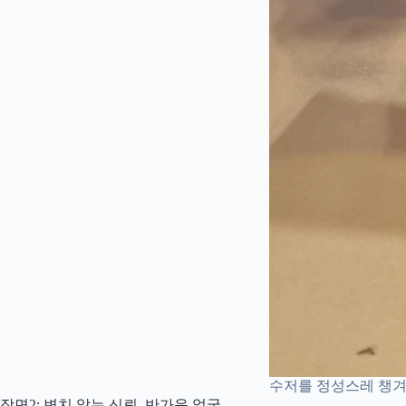
수저를 정성스레 챙겨
장면2: 변치 않는 신뢰, 반가운 얼굴