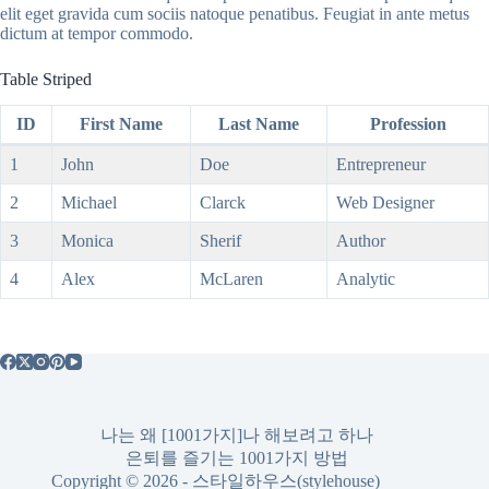
elit eget gravida cum sociis natoque penatibus. Feugiat in ante metus
dictum at tempor commodo.
Table Striped
ID
First Name
Last Name
Profession
1
John
Doe
Entrepreneur
2
Michael
Clarck
Web Designer
3
Monica
Sherif
Author
4
Alex
McLaren
Analytic
나는 왜 [1001가지]나 해보려고 하나
은퇴를 즐기는 1001가지 방법
Copyright © 2026 - 스타일하우스(stylehouse)