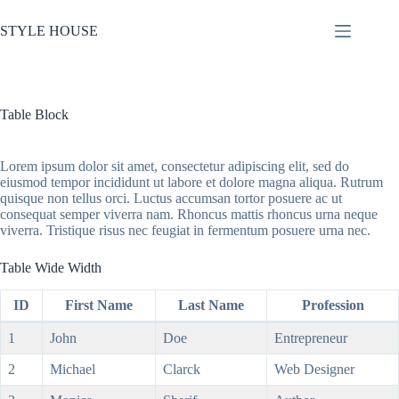
본
문
STYLE HOUSE
으
로
건
너
Table Block
뛰
기
Lorem ipsum dolor sit amet, consectetur adipiscing elit, sed do
eiusmod tempor incididunt ut labore et dolore magna aliqua. Rutrum
quisque non tellus orci. Luctus accumsan tortor posuere ac ut
consequat semper viverra nam. Rhoncus mattis rhoncus urna neque
viverra. Tristique risus nec feugiat in fermentum posuere urna nec.
Table Wide Width
ID
First Name
Last Name
Profession
1
John
Doe
Entrepreneur
2
Michael
Clarck
Web Designer