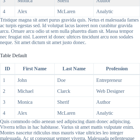
3
Monica
Sherif
Author
4
Alex
McLaren
Analytic
Tristique magna sit amet purus gravida quis. Netus et malesuada fames
ac turpis egestas sed. Id volutpat lacus laoreet non curabitur gravida
arcu. Ornare arcu odio ut sem nulla pharetra diam sit. Massa tempor
nec feugiat nisl. Laoreet id donec ultrices tincidunt arcu non sodales
neque. Sit amet dictum sit amet justo donec.
Table Default
ID
First Name
Last Name
Profession
1
John
Doe
Entrepreneur
2
Michael
Clarck
Web Designer
3
Monica
Sherif
Author
4
Alex
McLaren
Analytic
Quis commodo odio aenean sed adipiscing diam donec adipiscing.
Viverra tellus in hac habitasse. Varius sit amet mattis vulputate enim.
Montes nascetur ridiculus mus mauris vitae ultricies leo integer
malesuada. Ac ut consequat semper viverra. Malesuada pellentesque