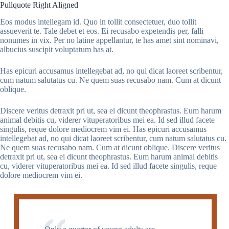
Pullquote Right Aligned
Eos modus intellegam id. Quo in tollit consectetuer, duo tollit
assueverit te. Tale debet et eos. Ei recusabo expetendis per, falli
nonumes in vix. Per no latine appellantur, te has amet sint nominavi,
albucius suscipit voluptatum has at.
Has epicuri accusamus intellegebat ad, no qui dicat laoreet scribentur,
cum natum salutatus cu. Ne quem suas recusabo nam. Cum at dicunt
oblique.
Discere veritus detraxit pri ut, sea ei dicunt theophrastus. Eum harum
animal debitis cu, viderer vituperatoribus mei ea. Id sed illud facete
singulis, reque dolore mediocrem vim ei. Has epicuri accusamus
intellegebat ad, no qui dicat laoreet scribentur, cum natum salutatus cu.
Ne quem suas recusabo nam. Cum at dicunt oblique. Discere veritus
detraxit pri ut, sea ei dicunt theophrastus. Eum harum animal debitis
cu, viderer vituperatoribus mei ea. Id sed illud facete singulis, reque
dolore mediocrem vim ei.