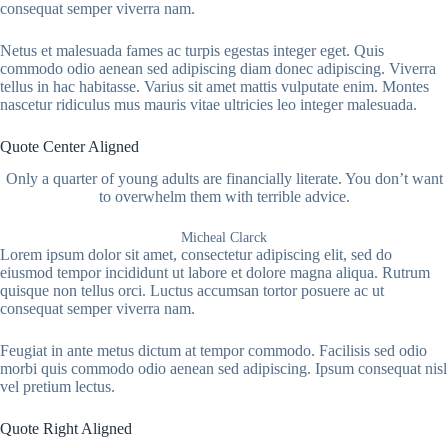
consequat semper viverra nam.
Netus et malesuada fames ac turpis egestas integer eget. Quis
commodo odio aenean sed adipiscing diam donec adipiscing. Viverra
tellus in hac habitasse. Varius sit amet mattis vulputate enim. Montes
nascetur ridiculus mus mauris vitae ultricies leo integer malesuada.
Quote Center Aligned
Only a quarter of young adults are financially literate. You don’t want
to overwhelm them with terrible advice.
Micheal Clarck
Lorem ipsum dolor sit amet, consectetur adipiscing elit, sed do
eiusmod tempor incididunt ut labore et dolore magna aliqua. Rutrum
quisque non tellus orci. Luctus accumsan tortor posuere ac ut
consequat semper viverra nam.
Feugiat in ante metus dictum at tempor commodo. Facilisis sed odio
morbi quis commodo odio aenean sed adipiscing. Ipsum consequat nisl
vel pretium lectus.
Quote Right Aligned