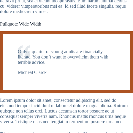
detraxit pri ut, sea ei dicunt theophrastus. Eum harum animal debitis
cu, viderer vituperatoribus mei ea. Id sed illud facete singulis, reque
dolore mediocrem vim ei.
Pullquote Wide Width
Only a quarter of young adults are financially
literate. You don’t want to overwhelm them with
terrible advice.
Micheal Clarck
Lorem ipsum dolor sit amet, consectetur adipiscing elit, sed do
eiusmod tempor incididunt ut labore et dolore magna aliqua. Rutrum
quisque non tellus orci. Luctus accumsan tortor posuere ac ut
consequat semper viverra nam. Rhoncus mattis rhoncus urna neque
viverra. Tristique risus nec feugiat in fermentum posuere urna nec.