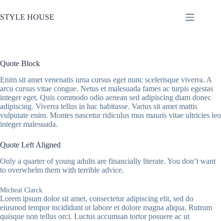
본
문
STYLE HOUSE
으
로
건
너
Quote Block
뛰
기
Enim sit amet venenatis urna cursus eget nunc scelerisque viverra. A
arcu cursus vitae congue. Netus et malesuada fames ac turpis egestas
integer eget. Quis commodo odio aenean sed adipiscing diam donec
adipiscing. Viverra tellus in hac habitasse. Varius sit amet mattis
vulputate enim. Montes nascetur ridiculus mus mauris vitae ultricies leo
integer malesuada.
Quote Left Aligned
Only a quarter of young adults are financially literate. You don’t want
to overwhelm them with terrible advice.
Micheal Clarck
Lorem ipsum dolor sit amet, consectetur adipiscing elit, sed do
eiusmod tempor incididunt ut labore et dolore magna aliqua. Rutrum
quisque non tellus orci. Luctus accumsan tortor posuere ac ut