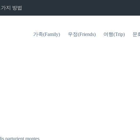
1가지 방법
가족(Family)
우정(Friends)
여행(Trip)
문화(
is parturient montes