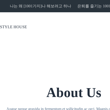
본
나는 왜 [1001가지]나 해보려고 하나
은퇴를 즐기는 100
문
으
로
건
STYLE HOUSE
너
뛰
기
About Us
Augue neque gravida in fermentum et sollicitudin ac orci. Magnis d