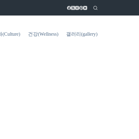
Culture)
건강(Wellness)
갤러리(gallery)