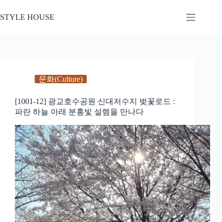
본
문
STYLE HOUSE
으
로
건
너
뛰
기
문화(Culture)
[1001-12] 광교호수공원 신대저수지 벚꽃로드 :
파란 하늘 아래 분홍빛 설렘을 만나다